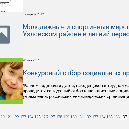
5 февраля 2017 г.
Молодежные и спортивные мероп
Узловском районе в летний перио
20 мая 2011 г.
Конкурсный отбор социальных п
Фондом поддержки детей, находящихся в трудной жиз
проводится конкурсный отбор инновационных социа
учреждений, российских некоммерческих организац
120
121
122
123
124
125
126
127
128
129
130
131
132
133
134
135
136
137