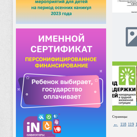
Страницы:
←
118
119