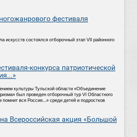
многожанрового фестиваля
а искусств состоялся отборочный этап VII районного
естиваля-конкурса патриотической
я...»
дением культуры Тульской области «Объединение
уризма» был проведен отборочный тур VI Областного
помнит вся Россия...» среди детей и подростков
ена Всероссийская акция «Большой