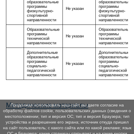
образовательные
образовательные
программы
программы
Не указан
физкультурно-
физкультурно-
спортивной
спортивной
направленности
направленности
Образовательные
Образовательные
программы
программы
Не указан
технической
технической
направленности
направленности
Дополнительные
Дополнительные
образовательные
образовательные
программы
программы
Не указан
социально-
социально-
педагогической
педагогической
направленности
направленности
Методические материалы
Продолжая использовать наш сайт, вы даете согласие на
обработку файлов cookie, пользовательских данных (сведения о
местоположении; тип и версия ОС; тип и версия Браузера; тип
устройства и разрешение его экрана; источник откуда пришел
на сайт пользователь; с какого сайта или по какой рекламе; язык
ОС и Браузера; какие страницы открывает и на какие кнопки