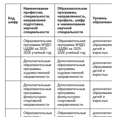
Наименование
Образовательная
профессии,
программа,
специальности,
направленность,
Код,
Уровень
направления
профиль, шифр
шифр
образования
подготовки,
и наименование
научной
научной
специальности
специальности
Образовательная
Образовательная
дополнительно
программа МУДО
программа МУДО
образование
ЦДДМ на 2025-
ЦДДМ на 2025-
детей и
2026 учебный год
2026 учебный год
взрослых
Дополнительные
Дополнительные
дополнительно
образовательные
образовательные
образование
программы
программы
детей и
художественной
художественной
взрослых
направленности
направленности
Дополнительные
Дополнительные
образовательные
образовательные
дополнительно
программы
программы
образование
физкультурно-
физкультурно-
детей и
спортивной
спортивной
взрослых
направленности
направленности
Образовательные
Образовательные
дополнительно
программы
программы
образование