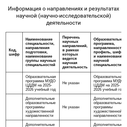
Информация о направлениях и результатах
научной (научно-исследовательской)
деятельности
Перечень
Наименование
Образовательная
научных
специальности,
программа,
направлений,
направления
направленность,
Код,
в рамках
подготовки,
профиль, шифр
шифр
которых
наименование
и наименование
ведется
группы научных
научной
научная
специальностей
специальности
деятельность
Образовательная
Образовательная
программа МУДО
программа МУДО
Не указан
ЦДДМ на 2025-
ЦДДМ на 2025-
2026 учебный год
2026 учебный год
Дополнительные
Дополнительные
образовательные
образовательные
программы
Не указан
программы
художественной
художественной
направленности
направленности
Дополнительные
Дополнительные