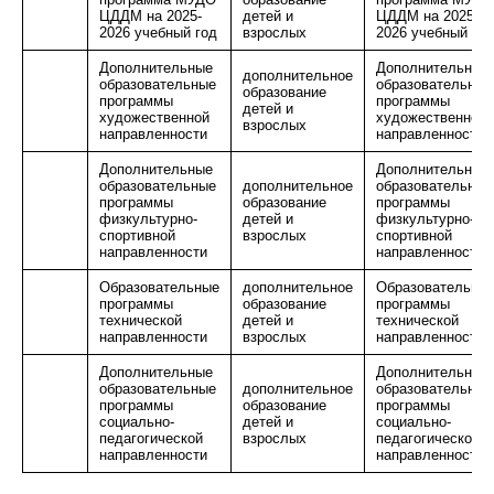
ЦДДМ на 2025-
детей и
ЦДДМ на 2025-
2026 учебный год
взрослых
2026 учебный год
Дополнительные
Дополнительные
дополнительное
образовательные
образовательные
образование
программы
программы
детей и
художественной
художественной
взрослых
направленности
направленности
Дополнительные
Дополнительные
образовательные
дополнительное
образовательные
программы
образование
программы
физкультурно-
детей и
физкультурно-
спортивной
взрослых
спортивной
направленности
направленности
Образовательные
дополнительное
Образовательны
программы
образование
программы
технической
детей и
технической
направленности
взрослых
направленности
Дополнительные
Дополнительные
образовательные
дополнительное
образовательные
программы
образование
программы
социально-
детей и
социально-
педагогической
взрослых
педагогической
направленности
направленности