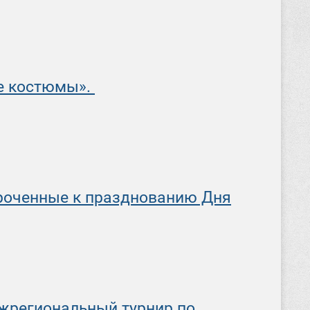
е костюмы».
роченные к празднованию Дня
ежрегиональный турнир по