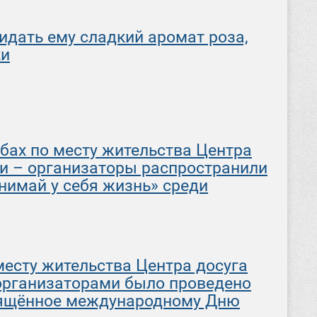
идать ему сладкий аромат роза,
ки
убах по месту жительства Центра
ги – организаторы распространили
имай у себя жизнь» среди
 месту жительства Центра досуга
организаторами было проведено
вящённое международному Дню