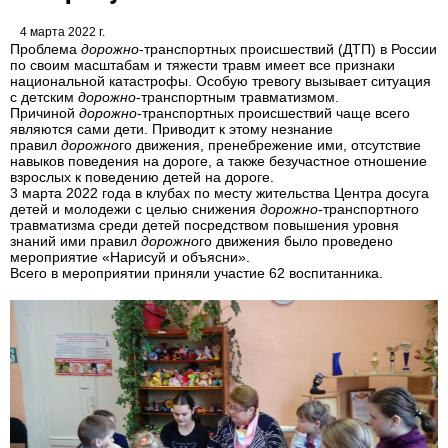
4 марта 2022 г.
Проблема
дорожно
-транспортных происшествий (ДТП) в России
по своим масштабам и тяжести травм имеет все признаки
национальной катастрофы. Особую тревогу вызывает ситуация
с детским
дорожно
-транспортным травматизмом.
Причиной
дорожно
-транспортных происшествий чаще всего
являются сами дети. Приводит к этому незнание
правил
дорожно
го движения, пренебрежение ими, отсутствие
навыков поведения на дороге, а также безучастное отношение
взрослых к поведению детей на дороге.
3 марта 2022 года в клубах по месту жительства Центра досуга
детей и молодежи с целью снижения
дорожно
-транспортного
травматизма среди детей посредством повышения уровня
знаний ими правил
дорожно
го движения было проведено
мероприятие «Нарисуй и объясни».
Всего в мероприятии приняли участие 62 воспитанника.