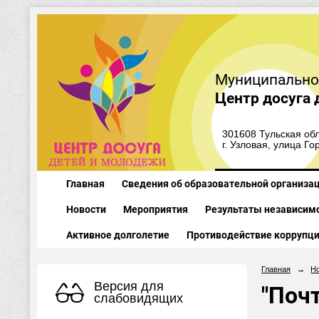
Муниципально
Центр досуга 
301608 Тульская обл
г. Узловая, улица Го
Главная
Сведения об образовательной организа
Новости
Мероприятия
Результаты независимо
Активное долголетие
Противодействие коррупц
Главная
→
Н
Версия для
"Поч
слабовидящих