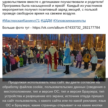
удовольствием вместе с детишками поучаствовали и родители!
Программа была насыщенной и яркой! Каждый из участников
мероприятия получил позитивный заряд эмоций, с пользой
проведя свободное время на свежем воздухе.
#МастерскаяКаникул71
#ЦДДМ
#Узловскиеканикулы
Больше фото тут - https://vk.com/album-67433732_282177784
Продолжая использовать наш сайт, вы даете согласие на
обработку файлов cookie, пользовательских данных (сведения о
местоположении; тип и версия ОС; тип и версия Браузера; тип
устройства и разрешение его экрана; источник откуда пришел
на сайт пользователь; с какого сайта или по какой рекламе; язык
ОС и Браузера; какие страницы открывает и на какие кнопки