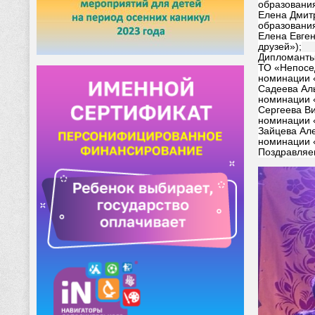
образовани
Елена Дмитр
образовани
Елена Евген
друзей»);
Дипломанты 
ТО «Непосед
номинации «
Садеева Аль
номинации «
Сергеева Ви
номинации «
Зайцева Але
номинации «
Поздравляе