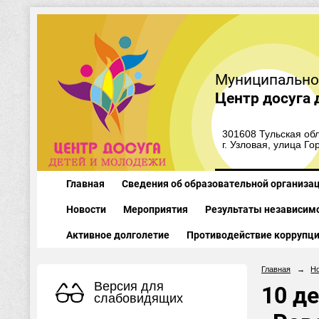
Муниципально
Центр досуга 
301608 Тульская обл
г. Узловая, улица Го
Главная
Сведения об образовательной организа
Новости
Мероприятия
Результаты независимо
Активное долголетие
Противодействие коррупц
Главная
→
Н
Версия для
10 де
слабовидящих