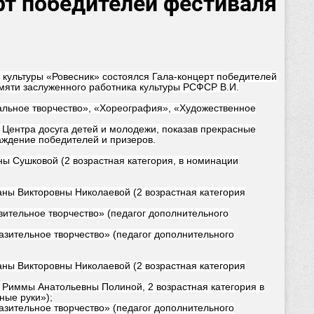
рт победителей фестиваля
а культуры «Ровесник» состоялся Гала-концерт победителей
мяти заслуженного работника культуры РСФСР В.И.
альное творчество», «Хореография», «Художественное
 Центра досуга детей и молодежи, показав прекрасные
раждение победителей и призеров.
ы Сушковой (2 возрастная категория, в номинации
ны Викторовны Николаевой (2 возрастная категория
ительное творчество» (педагог дополнительного
азительное творчество» (педагог дополнительного
ны Викторовны Николаевой (2 возрастная категория
я Риммы Анатольевны Полиной, 2 возрастная категория в
ные руки»);
азительное творчество» (педагог дополнительного