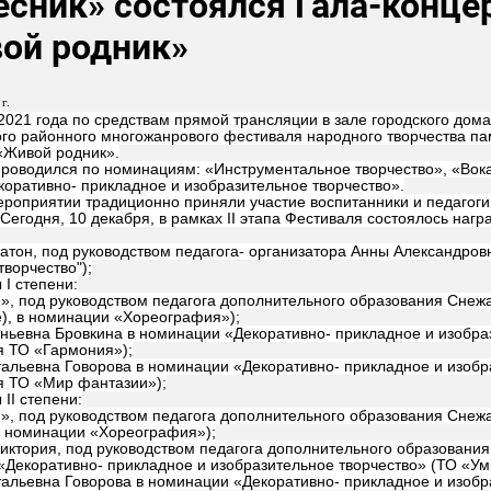
есник» состоялся Гала-конце
ой родник»
г.
2021 года по средствам прямой трансляции в зале городского дом
го районного многожанрового фестиваля народного творчества па
«Живой родник».
проводился по номинациям: «Инструментальное творчество», «Вок
коративно- прикладное и изобразительное творчество».
роприятии традиционно приняли участие воспитанники и педагоги
 Сегодня, 10 декабря, в рамках II этапа Фестиваля состоялось наг
тон, под руководством педагога- организатора Анны Александровн
творчество");
I степени:
, под руководством педагога дополнительного образования Снежа
), в номинации «Хореография»);
ньевна Бровкина в номинации «Декоративно- прикладное и изобраз
я ТО «Гармония»);
альевна Говорова в номинации «Декоративно- прикладное и изобр
я ТО «Мир фантазии»);
II степени:
, под руководством педагога дополнительного образования Снежа
в номинации «Хореография»);
иктория, под руководством педагога дополнительного образовани
Декоративно- прикладное и изобразительное творчество» (ТО «Ум
альевна Говорова в номинации «Декоративно- прикладное и изобр