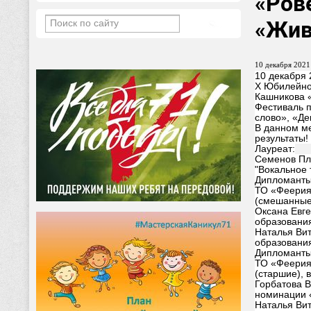
«Ров
«Жив
10 декабря 2021 
10 декабря 
X Юбилейно
Кашникова 
Фестиваль 
слово», «Де
В данном ме
результаты!
Лауреат:
Семенов Пла
"Вокальное 
Дипломанты 
ТО «Феерия»
(смешанные
Оксана Евге
образовани
Наталья Вит
образовани
Дипломанты 
ТО «Феерия»
(старшие), 
Горбатова В
номинации «
Наталья Вит