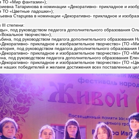
я ТО «Мир фантазии»);
иевна Татаринова в номинации «Декоративно- прикладное и изобр
я ТО «Цветные ладошки»);
ьевна Старцева в номинации «Декоративно- прикладное и изобразит
III степени:
ы», под руководством педагога дополнительного образования Ольг
Вокальное творчество»);
бина, под руководством педагога дополнительного образования На
Декоративно- прикладное и изобразительное творчество» (ТО «Ми
ктория, под руководством педагога дополнительного образования 
Декоративно- прикладное и изобразительное творчество» (ТО «Ми
на, под руководством педагога дополнительного образования Елен
Декоративно- прикладное и изобразительное творчество» (ТО «Цв
м наших победителей и желаем достижения всех поставленных це