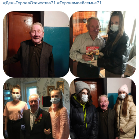
#ДеньГероевОтечества71
#Героивмоейсемье71