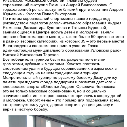
Рязанской, Московской областей. Главным судьей
соревнований выступил Рюмшин Андрей Вячеславович. С
торжественной речью выступил близкий друг и соратник Андрея
Юрьевича - Колосов Павел Викторович.
По итогам соревнований спортсмены нашего города под
руководством педагогов дополнительного образования Андрея
Рюмшина, Джахонгира Куштанова и Татьяны Бурцевой,
занимающиеся в Центре досуга детей и молодежи, заняли
первое общекомандное место, а так же более 50 призовых мест
в разных весовых категориях, из которых 35 – это первые места!
В награждении спортсменов принял участие Глава
администрации муниципального образования Узловский район
Николай Николаевич Терехов.
Все победители турнира были награждены почетными
грамотами, кубками и медалями. Хочется пожелать
спортсменам удачи в будущих соревнованиях и ждем всех в
следующем году на нашем традиционном турнире.
Межрегиональный турнир по русскому боевому Джиу-джитсу
памяти президента фонда поддержки и развития детского и
юношеского спорта «Юность» Андрея Юрьевича Челнокова –
это не только массовые соревнования, но и социально
значимое событие, которое позволяет привлечь к спорту детей
и молодежь. Спортсмены – это пример для подражания всем,
кто тренирует силу духа, держит спортивную дисциплину и
верит в честную борьбу.