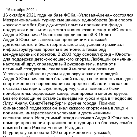
16 октября 2021 г.
16 октября 2021 года на базе ФОКа «Узловая-Арена» состоялся
Межрегиональный турнир смешанных единоборств (вид спорта
«русское комбат Джиу-джитсу») памяти президента фонда
поддержки и развития детского и юношеского спорта «Юность»
Андрея Юрьевича Челнокова среди юношей 8-15 лет.
Андрей Юрьевич занимался предпринимательской
деятельностью и благотворительностью, успешно развивал
инфраструктурные проекты в регионе, а также ряд
международных проектов. В 2003 году основал фонд «Юность»
для поддержки детско-юношеского спорта. Любящий семьянин,
настоящий друг, справедливый руководитель, патриот и
истинный созидатель, сделавший многое для развития
Узловского района в целом и для окружавших его людей.
Андрей Юрьевич сделал большой вклад в возможность выездов
спортсменов на соревнования за пределы области, так как он
оказывал материальную поддержку, с его помощью были
приобретены: борцовский ковер, экипировка и многое другое.
Без его помощи не остались выезды на кубки мира в Феодосию,
Ялту, Анапу, Санкт-Петербург и другие города. Помимо
финансовой поддержки он знал каждого спортсмена в лицо и
поименно, интересовался успехами и достижениями
воспитанников. Неоценимый вклад оказывал Андрей Юрьевич в
помощи проведения традиционного турнира по боевому самбо
памяти Героя России Евгения Рындина.
В турнире участвовали 120 спортсменов из Тульской,