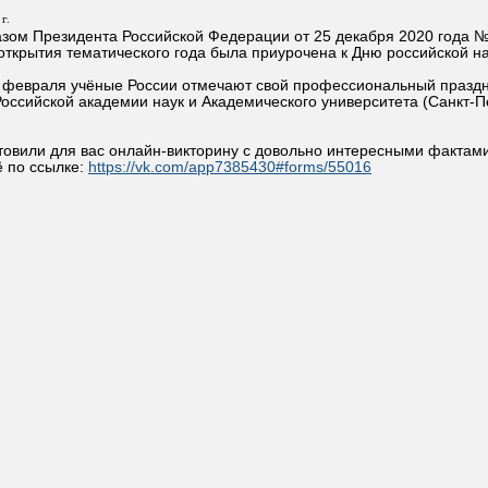
г.
азом Президента Российской Федерации от 25 декабря 2020 года 
ткрытия тематического года была приурочена к Дню российской на
февраля учёные России отмечают свой профессиональный праздник
оссийской академии наук и Академического университета (Санкт-П
овили для вас онлайн-викторину с довольно интересными фактами
 по ссылке:
https://vk.com/app7385430#forms/55016