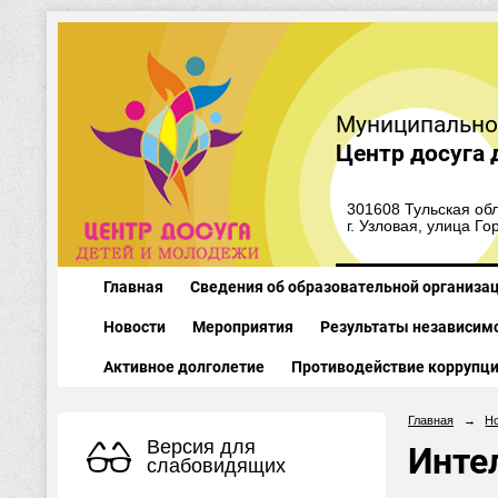
Муниципально
Центр досуга 
301608 Тульская обл
г. Узловая, улица Го
Главная
Сведения об образовательной организа
Новости
Мероприятия
Результаты независимо
Активное долголетие
Противодействие коррупц
Главная
→
Н
Версия для
Инте
слабовидящих