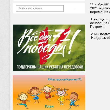
12 октября 2021 
2021 год Ук
церемония о
Ежегодно 8 
основания Р
Петром I.
А мы подгот
Найдешь её