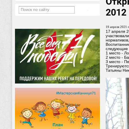
Откр
2012 
19 апреля 2021 г
17 апреля 2
участвовали
нормативов,
Воспитанник
следующие 
1 место - Л
2 место - Б
3 место - П
Тренируютс
Татьяны Ни