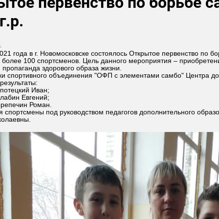
ытое первенство по борьбе с
г.р.
.
021 года в г. Новомосковске состоялось Открытое первенство по б
 более 100 спортсменов. Цель данного мероприятия – приобретен
 пропаганда здорового образа жизни.
и спортивного объединения "ОФП с элементами самбо" Центра дос
результаты:
опотецкий Иван;
алабин Евгений;
ерепечин Роман.
я спортсмены под руководством педагогов дополнительного обра
колаевны.