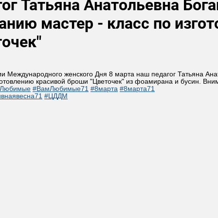
гог Татьяна Анатольевна Бог
анию мастер - класс по изго
точек"
и Международного женского Дня 8 марта наш педагог Татьяна Ана
готовлению красивой броши "Цветочек" из фоамирана и бусин. Вни
Любимые
#ВамЛюбимые71
#8марта
#8марта71
ивнаявесна71
#ЦДДМ