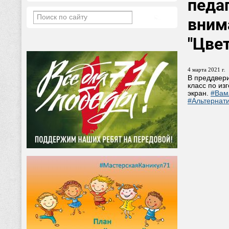
педа
вним
"Цве
4 марта 2021 г.
В преддвери
класс по из
экран.
#Вам
#Альтернат