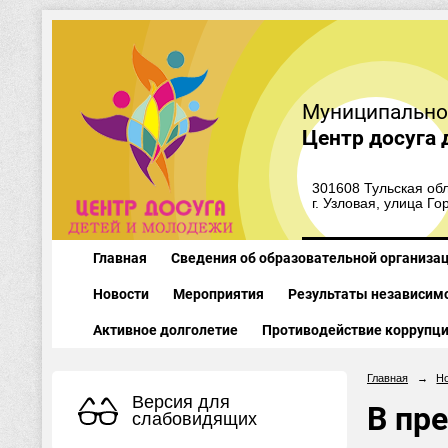
Муниципально
Центр досуга 
301608 Тульская обл
г. Узловая, улица Го
Главная
Сведения об образовательной организа
Новости
Мероприятия
Результаты независимо
Активное долголетие
Противодействие коррупц
Главная
→
Н
Версия для
В пр
слабовидящих