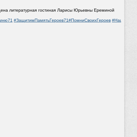
ящена литературная гостиная Ларисы Юрьевны Ереминой
мню71
#ЗащитимПамятьГероев71
#ПомниСвоихГероев
#НашиЗащи