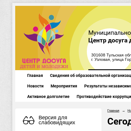
Муниципально
Центр досуга 
301608 Тульская обл
г. Узловая, улица Го
Главная
Сведения об образовательной организа
Новости
Мероприятия
Результаты независимо
Активное долголетие
Противодействие коррупц
Главная
→
Н
Версия для
Сего
слабовидящих