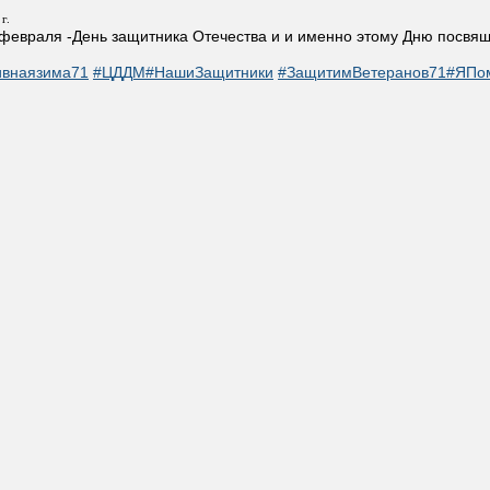
г.
 февраля -День защитника Отечества и и именно этому Дню посв
ивнаязима71
#ЦДДМ
#НашиЗащитники
#ЗащитимВетеранов71
#ЯПо