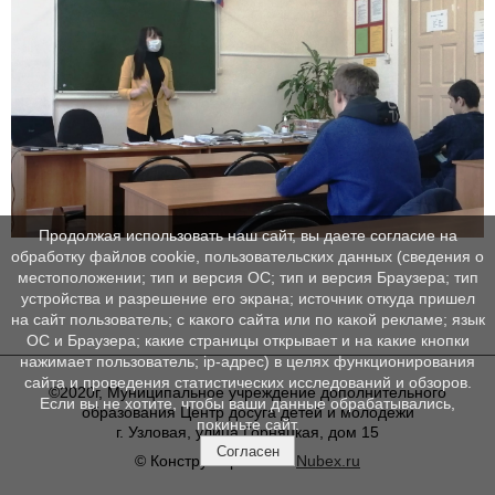
Продолжая использовать наш сайт, вы даете согласие на
обработку файлов cookie, пользовательских данных (сведения о
местоположении; тип и версия ОС; тип и версия Браузера; тип
устройства и разрешение его экрана; источник откуда пришел
на сайт пользователь; с какого сайта или по какой рекламе; язык
ОС и Браузера; какие страницы открывает и на какие кнопки
нажимает пользователь; ip-адрес) в целях функционирования
сайта и проведения статистических исследований и обзоров.
©2020г, Муниципальное учреждение дополнительного
Если вы не хотите, чтобы ваши данные обрабатывались,
образования Центр досуга детей и молодежи
покиньте сайт.
г. Узловая, улица Горняцкая, дом 15
Согласен
© Конструктор сайтов
Nubex.ru