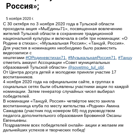
Россия»;
5 ноября 2020 г.
С 30 октября по 3 ноября 2020 года в Тульской области
проходила акция «МыЕдины71», посвященная вовлечению
жителей Тульской области в сохранение традиционной
национальной культуры и включала в себя три номинации: «О
Родине в стихах»; «Музыкальная Россия»; «Танцуй, Россия».
Для участия в номинациях необходимо было разместить
видеозаписи с
хештегами
#ОРодиневстихах71
,
#МузыкальнаяРоссия71
,
#Танцуй
отметить аккаунт Ассоциации «Совет муниципальных
образований Тульской области»
@sovetmo_tul_obl
.
От Центра досуга детей и молодежи приняли участие 17
воспитанников.
4 ноября 2020 года на официальном сайте, в группах в
социальных сетях были объявлены участники акции по каждой
номинации. Затем генератор случайных чисел выбирал
победителей.
В номинации «Танцуй, Россия» четвёртое место заняла
воспитанница клуба по месту жительства «Родник» Амина
Самадова (участник под номером 68) под руководством
педагога дополнительного образования Бровкиной Оксаны
Евгеньевны.
Поздравляем всех победителей онлайн- акции и желаем им
дальнейших успехов и творческих побед!