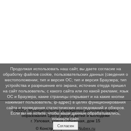
Продолжая использовать наш сайт, вы даете согласие на
обработку файлов cookie, пользовательских данных (сведения о
местоположении; тип и версия ОС; тип и версия Браузера; тип
устройства и разрешение его экрана; источник откуда пришел
на сайт пользователь; с какого сайта или по какой рекламе; язык
ОС и Браузера; какие страницы открывает и на какие кнопки
нажимает пользователь; ip-адрес) в целях функционирования
сайта и проведения статистических исследований и обзоров.
©2020г, Муниципальное учреждение дополнительного
Если вы не хотите, чтобы ваши данные обрабатывались,
образования Центр досуга детей и молодежи
покиньте сайт.
г. Узловая, улица Горняцкая, дом 15
Согласен
© Конструктор сайтов
Nubex.ru