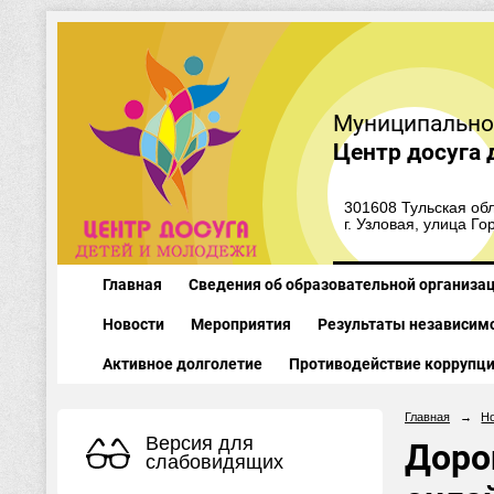
Муниципально
Центр досуга 
301608 Тульская обл
г. Узловая, улица Го
Главная
Сведения об образовательной организа
Новости
Мероприятия
Результаты независимо
Активное долголетие
Противодействие коррупц
Главная
→
Н
Версия для
Доро
слабовидящих