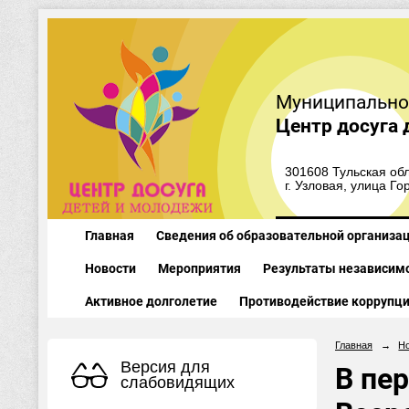
Муниципально
Центр досуга 
301608 Тульская обл
г. Узловая, улица Го
Главная
Сведения об образовательной организа
Новости
Мероприятия
Результаты независимо
Активное долголетие
Противодействие коррупц
Главная
→
Н
Версия для
В пер
слабовидящих