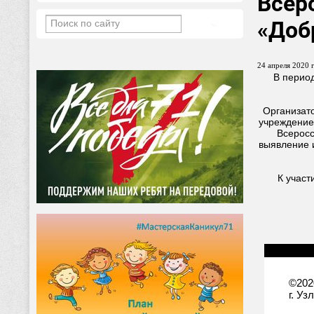
Всер
«Доб
24 апреля 2020 г
В период
Организат
учреждение
Всеросс
выявление 
К участ
©202
г. Уз