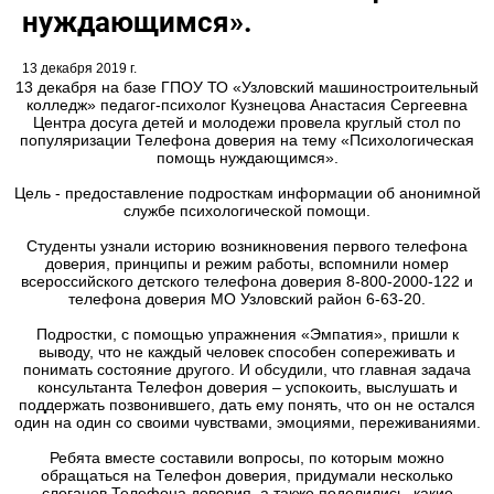
нуждающимся».
13 декабря 2019 г.
13 декабря на базе ГПОУ ТО «Узловский машиностроительный
колледж» педагог-психолог Кузнецова Анастасия Сергеевна
Центра досуга детей и молодежи провела круглый стол по
популяризации Телефона доверия на тему «Психологическая
помощь нуждающимся».
Цель - предоставление подросткам информации об анонимной
службе психологической помощи.
Студенты узнали историю возникновения первого телефона
доверия, принципы и режим работы, вспомнили номер
всероссийского детского телефона доверия 8-800-2000-122 и
телефона доверия МО Узловский район 6-63-20.
Подростки, с помощью упражнения «Эмпатия», пришли к
выводу, что не каждый человек способен сопереживать и
понимать состояние другого. И обсудили, что главная задача
консультанта Телефон доверия – успокоить, выслушать и
поддержать позвонившего, дать ему понять, что он не остался
один на один со своими чувствами, эмоциями, переживаниями.
Ребята вместе составили вопросы, по которым можно
обращаться на Телефон доверия, придумали несколько
слоганов Телефона доверия, а также поделились, какие