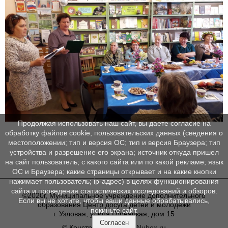
Продолжая использовать наш сайт, вы даете согласие на
обработку файлов cookie, пользовательских данных (сведения о
местоположении; тип и версия ОС; тип и версия Браузера; тип
устройства и разрешение его экрана; источник откуда пришел
на сайт пользователь; с какого сайта или по какой рекламе; язык
ОС и Браузера; какие страницы открывает и на какие кнопки
нажимает пользователь; ip-адрес) в целях функционирования
сайта и проведения статистических исследований и обзоров.
©2020г, Муниципальное учреждение дополнительного
Если вы не хотите, чтобы ваши данные обрабатывались,
образования Центр досуга детей и молодежи
покиньте сайт.
г. Узловая, улица Горняцкая, дом 15
Согласен
© Конструктор сайтов
Nubex.ru