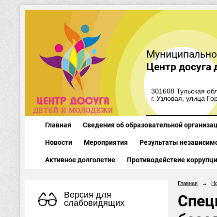
Муниципально
Центр досуга 
301608 Тульская обл
г. Узловая, улица Го
Главная
Сведения об образовательной организа
Новости
Мероприятия
Результаты независимо
Активное долголетие
Противодействие коррупц
Главная
→
Н
Версия для
Спец
слабовидящих