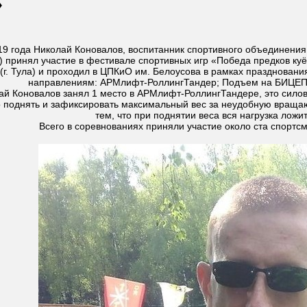
»
19 года Николай Коновалов, воспитанник спортивного объединени
 принял участие в фестивале спортивных игр «Победа предков куё
(г. Тула) и проходил в ЦПКиО им. Белоусова в рамках празднова
направлениям: АРМлифт-РоллингТандер; Подъем на БИЦЕП
ай Коновалов занял 1 место в АРМлифт-РоллингТандере, это силово
 поднять и зафиксировать максимальный вес за неудобную вращающ
тем, что при поднятии веса вся нагрузка ложи
Всего в соревнованиях приняли участие около ста спортсм