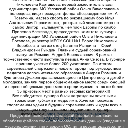
Николаевна Карташова, первый заместитель главы
администрации МО Узловский район Ольга Вячеславовна
Белевцева, вице-президент фонда «Возраждение» им. А.
Поветкина, мастер спорта по рукопашному бою Илья
Анатольевич Герасименко, трехкратный чемпион мира по
самбо Виктор Гыштымулте, чемпион Европы по самбо
Прилепов Александр, председатель комитета культуры
администрации МО Узловский район Ольга Николаевна
Потапова, директор МБОУ СОШ №1 Борис Николаевич
Воробьев, а так же отец Евгения Рындина – Юрий
Владимирович Рындин. Главным судьей соревнований
выступил Рюмшин Андрей Вячеславович. В рамках
торжественной части выступила певица Анна Сизова. В турнире
приняли участие более 200 участников. По итогам
соревнований спортсмены нашего города под руководством
педагогов дополнительного образования Андрея Рюмшин и
Куштанова Джахонгира занимающиеся в Центре досуга детей и
молодежи, заняли первое общекомандное место среди юношей
и первое общекомандное место среди мужчин, а так же более
35 призовых мест в разных весовых категориях!!!
Все победители турнира были награждены почетными
грамотами, кубками и медалями. Хочется пожелать
спортсменам удачи в будущих соревнованиях и ждем всех в
следующем году на нашем традиционном турнире.
Фотоальбом:
https://vk.com/uzlcddm?z=album-
Продолжая использовать наш сайт, вы даете согласие на
67433732_261628967
обработку файлов cookie, пользовательских данных (сведения о
местоположении; тип и версия ОС; тип и версия Браузера; тип