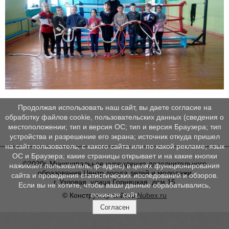
Продолжая использовать наш сайт, вы даете согласие на
обработку файлов cookie, пользовательских данных (сведения о
местоположении; тип и версия ОС; тип и версия Браузера; тип
устройства и разрешение его экрана; источник откуда пришел
на сайт пользователь; с какого сайта или по какой рекламе; язык
ОС и Браузера; какие страницы открывает и на какие кнопки
©2020г, Муниципальное учреждение дополнительного
нажимает пользователь; ip-адрес) в целях функционирования
образования Центр досуга детей и молодежи
сайта и проведения статистических исследований и обзоров.
г. Узловая, улица Горняцкая, дом 15
Если вы не хотите, чтобы ваши данные обрабатывались,
покиньте сайт.
© Конструктор сайтов
Nubex.ru
Согласен