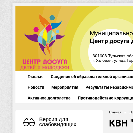
Муниципально
Центр досуга 
301608 Тульская обл
г. Узловая, улица Го
Главная
Сведения об образовательной организа
Новости
Мероприятия
Результаты независимо
Активное долголетие
Противодействие коррупц
Главная
→
Н
Версия для
КВН 
слабовидящих