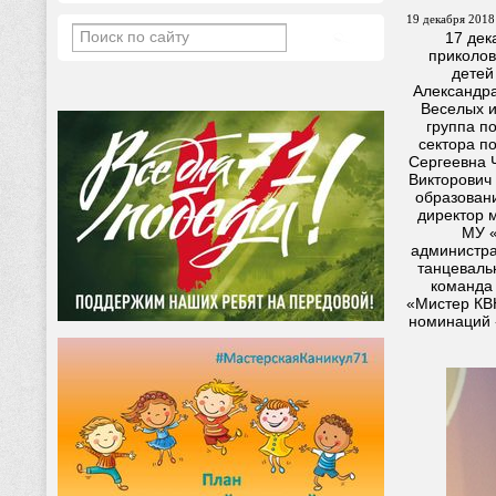
19 декабря 2018 
17 дек
приколов
детей
Александра
Веселых и
группа п
сектора п
Сергеевна 
Викторович
образовани
директор 
МУ «
администра
танцеваль
команда
«Мистер КВ
номинаций 