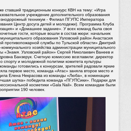
уже ставший традиционным конкурс КВН на тему: «Игра
азовательное учреждение дополнительного образования
лезнодорожный техникум - Филиал ПГУПС Императора
ования Центр досуга детей и молодежи). Программа Клуба
изация» и «Домашнее задание». У всех команд была своя
очетные гости, которые вошли в состав жюри: начальник
 муниципального образования Узловский район Анастасия
ой противопожарной службы по Тульской области» Дмитрий
о-коммунального хозяйства администрации муниципального
ты «Знамя. Узловский район» Сергей Николаевич Ванеев и
дровна Банзерук. Счетную комиссию возглавили: директор
о спорту и молодежной политики комитета культуры
оманды готовились к конкурсам, зрителей радовали яркие
яла первое место, команда «Атас» заняла второе место и
дила Елена Некрасова из команды «Люба», в номинации
Лучшая шутка» победила команда «ПГУПСики». Подарки для
ссиональной косметики «Gala Nail». Всем командам были
роприятии 190 человек.