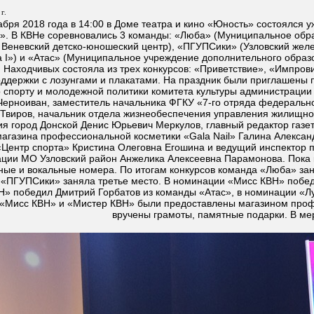
г.
абря 2018 года в 14:00 в Доме театра и кино «Юность» состоялся 
». В КВНе соревновались 3 команды: «Люба» (Муниципальное обр
 Веневский детско-юношеский центр), «ПГУПСики» (Узловский же
 I») и «Атас» (Муниципальное учреждение дополнительного образ
 Находчивых состояла из трех конкурсов: «Приветствие», «Импров
оддержки с лозунгами и плакатами. На праздник были приглашены п
о спорту и молодежной политики комитета культуры администрации
Черноиван, заместитель начальника ФГКУ «7-го отряда федеральн
 Твиров, начальник отдела жизнеобеспечения управления жилищн
я город Донской Денис Юрьевич Меркулов, главный редактор газе
магазина профессиональной косметики «Gala Nail» Галина Алексан
Центр спорта» Кристина Олеговна Егошина и ведущий инспектор п
ции МО Узловский район Анжелика Алексеевна Парамонова. Пока к
ные и вокальные номера. По итогам конкурсов команда «Люба» зан
 «ПГУПСики» заняла третье место. В номинации «Мисс КВН» побе
Н» победил Дмитрий Горбатов из команды «Атас», в номинации «
«Мисс КВН» и «Мистер КВН» были предоставлены магазином профе
вручены грамоты, памятные подарки. В ме