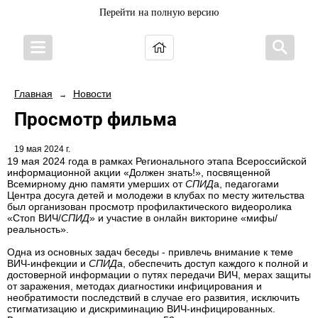
Перейти на полную версию
Главная
Новости
→
Просмотр фильма
19 мая 2024 г.
19 мая 2024 года в рамках Регионального этапа Всероссийской
информационной акции «Должен знать!», посвященной
Всемирному дню памяти умерших от
СПИД
а, педагогами
Центра досуга детей и молодежи в клубах по месту жительства
был организован просмотр профилактического видеоролика
«Стоп ВИЧ/
СПИД
» и участие в онлайн викторине «мифы/
реальность».
Одна из основных задач беседы - привлечь внимание к теме
ВИЧ-инфекции и
СПИД
а, обеспечить доступ каждого к полной и
достоверной информации о путях передачи ВИЧ, мерах защиты
от заражения, методах диагностики инфицирования и
необратимости последствий в случае его развития, исключить
стигматизацию и дискриминацию ВИЧ-инфицированных.