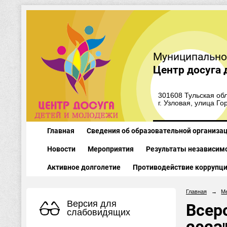
Муниципально
Центр досуга 
301608 Тульская обл
г. Узловая, улица Го
Главная
Сведения об образовательной организа
Новости
Мероприятия
Результаты независимо
Активное долголетие
Противодействие коррупц
Главная
→
М
Версия для
Всер
слабовидящих